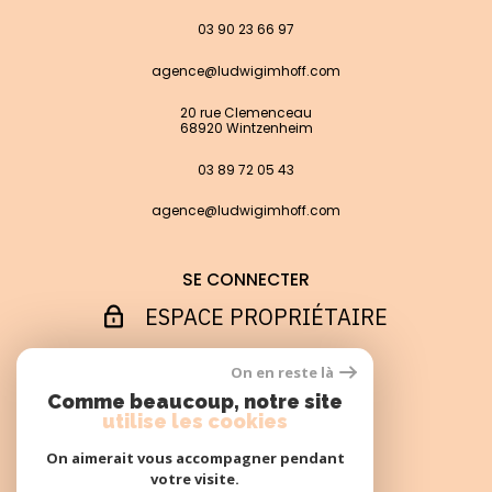
03 90 23 66 97
agence@ludwigimhoff.com
20 rue Clemenceau
68920 Wintzenheim
03 89 72 05 43
agence@ludwigimhoff.com
SE CONNECTER
ESPACE PROPRIÉTAIRE
On en reste là
ADHÉRENTS
Comme beaucoup, notre site
utilise les cookies
On aimerait vous accompagner pendant
votre visite.