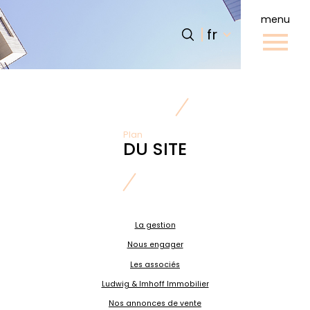
menu
Langue
Langue
fr
0
fr
Accueil
Plan
DU SITE
La gestion
Nous engager
Les associés
Ludwig & Imhoff Immobilier
Nos annonces de vente