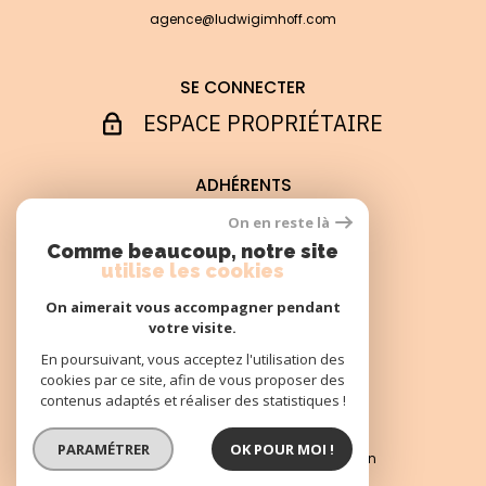
agence@ludwigimhoff.com
SE CONNECTER
ESPACE PROPRIÉTAIRE
ADHÉRENTS
On en reste là
Comme beaucoup, notre site
utilise les cookies
On aimerait vous accompagner pendant
votre visite.
© 2022
Tous droits réservés
En poursuivant, vous acceptez l'utilisation des
cookies par ce site, afin de vous proposer des
Traduction powered by Google
contenus adaptés et réaliser des statistiques !
Nos honoraires
Plan du site
PARAMÉTRER
OK POUR MOI !
Mentions légales
Partenaires
Admin