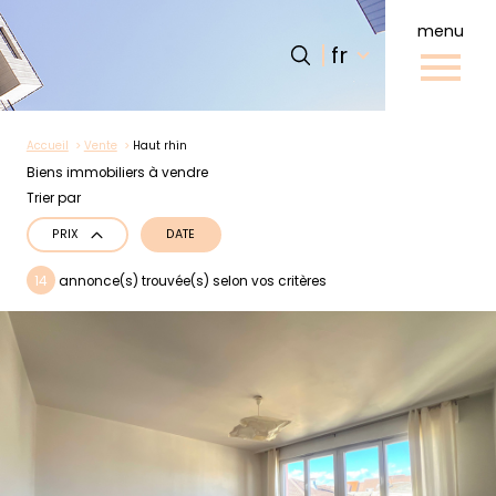
menu
Langue
Langue
fr
0
fr
Accueil
Accueil
Vente
Haut rhin
Biens immobiliers à vendre
Trier par
DATE
PRIX
14
annonce(s) trouvée(s) selon vos critères