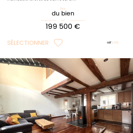
Prix
du bien
199 500 €
SÉLECTIONNER
réf :
195