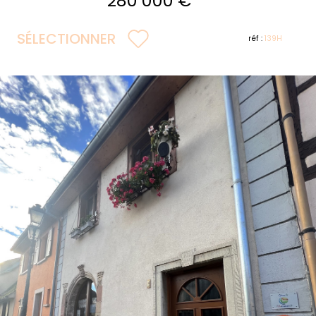
280 000 €
SÉLECTIONNER
réf :
139H