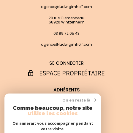
agence@ludwigimhoff.com
20 rue Clemenceau
68920 Wintzenheim
03 89 72 05 43
agence@ludwigimhoff.com
SE CONNECTER
ESPACE PROPRIÉTAIRE
ADHÉRENTS
On en reste là
Comme beaucoup, notre site
utilise les cookies
On aimerait vous accompagner pendant
votre visite.