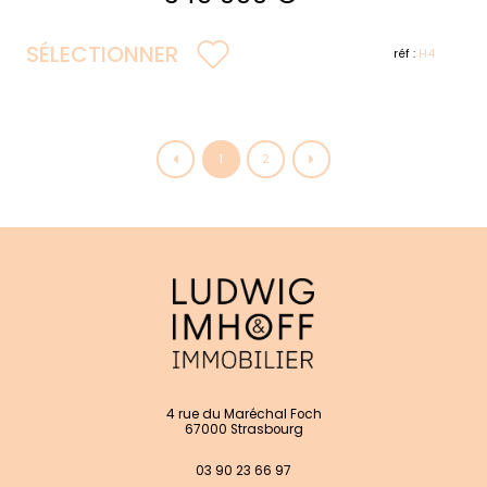
SÉLECTIONNER
réf :
H4
1
2
4 rue du Maréchal Foch
67000 Strasbourg
03 90 23 66 97