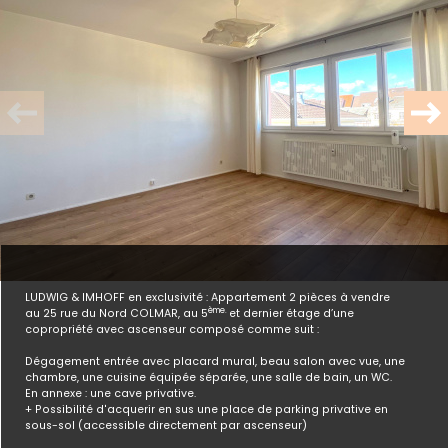
FINANCIÈRES
Plus de
DÉTAILS
la
COPROPRIÉTÉ
LUDWIG & IMHOFF en exclusivité : Appartement 2 pièces à vendre
ème.
au 25 rue du Nord COLMAR, au 5
et dernier étage d’une
copropriété avec ascenseur composé comme suit :
Dégagement entrée avec placard mural, beau salon avec vue, une
chambre, une cuisine équipée séparée, une salle de bain, un WC.
En annexe : une cave privative.
Bilan
ÉNERGÉTIQUE
+ Possibilité d'acquerir en sus une place de parking privative en
sous-sol (accessible directement par ascenseur)