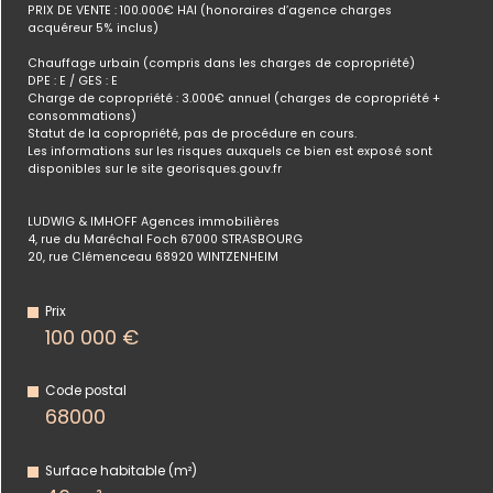
PRIX DE VENTE : 100.000€ HAI (honoraires d’agence charges
acquéreur 5% inclus)
Chauffage urbain (compris dans les charges de copropriété)
DPE : E /
GES : E
Charge de copropriété : 3.000€ annuel (charges de copropriété +
consommations)
Statut de la copropriété, pas de procédure en cours.
Les informations sur les risques auxquels ce bien est exposé sont
disponibles sur le site georisques.gouv.fr
LUDWIG & IMHOFF Agences immobilières
4, rue du Maréchal Foch 67000 STRASBOURG
20, rue Clémenceau 68920 WINTZENHEIM
Prix
100 000 €
Code postal
68000
Surface habitable (m²)