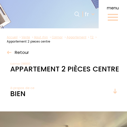
menu
Langue
Langue
fr
0
fr
Accueil
Accueil
Vente
Haut rhin
Colmar
Appartement
T2
Appartement 2 pieces centre
Retour
Colmar (68000)
APPARTEMENT 2 PIÈCES CENTRE
à propos de ce
BIEN
Plus d'informations