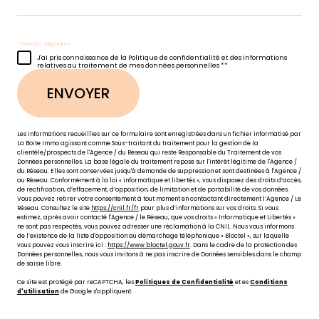
* Champs obligatoires
J'ai pris connaissance de la Politique de confidentialité et des informations
relatives au traitement de mes données personnelles **
ENVOYER
Les informations recueillies sur ce formulaire sont enregistrées dans un fichier informatisé par
La Boite Immo agissant comme Sous-traitant du traitement pour la gestion de la
clientèle/prospects de l'Agence / du Réseau qui reste Responsable du Traitement de vos
Données personnelles. La base légale du traitement repose sur l'intérêt légitime de l'Agence /
du Réseau. Elles sont conservées jusqu'à demande de suppression et sont destinées à l'Agence /
au Réseau. Conformément à la loi « informatique et libertés », vous disposez des droits d’accès,
de rectification, d’effacement, d’opposition, de limitation et de portabilité de vos données.
Vous pouvez retirer votre consentement à tout moment en contactant directement l’Agence / Le
Réseau. Consultez le site
https://cnil.fr/fr
pour plus d’informations sur vos droits. Si vous
estimez, après avoir contacté l'Agence / le Réseau, que vos droits « Informatique et Libertés »
ne sont pas respectés, vous pouvez adresser une réclamation à la CNIL. Nous vous informons
de l’existence de la liste d'opposition au démarchage téléphonique « Bloctel », sur laquelle
vous pouvez vous inscrire ici :
https://www.bloctel.gouv.fr
. Dans le cadre de la protection des
Données personnelles, nous vous invitons à ne pas inscrire de Données sensibles dans le champ
de saisie libre.
Ce site est protégé par reCAPTCHA, les
Politiques de Confidentialité
et es
Conditions
d'utilisation
de Google s'appliquent.